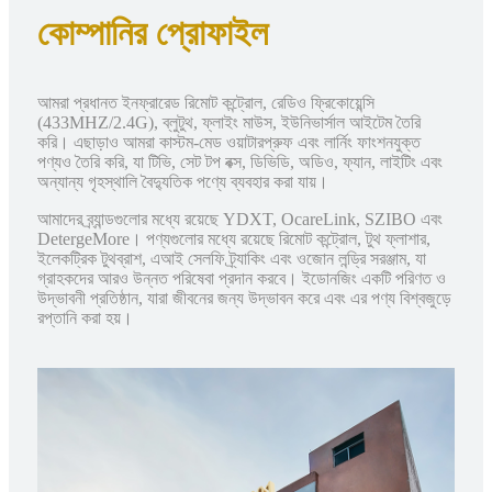
কোম্পানির প্রোফাইল
আমরা প্রধানত ইনফ্রারেড রিমোট কন্ট্রোল, রেডিও ফ্রিকোয়েন্সি
(433MHZ/2.4G), ব্লুটুথ, ফ্লাইং মাউস, ইউনিভার্সাল আইটেম তৈরি
করি। এছাড়াও আমরা কাস্টম-মেড ওয়াটারপ্রুফ এবং লার্নিং ফাংশনযুক্ত
পণ্যও তৈরি করি, যা টিভি, সেট টপ বক্স, ডিভিডি, অডিও, ফ্যান, লাইটিং এবং
অন্যান্য গৃহস্থালি বৈদ্যুতিক পণ্যে ব্যবহার করা যায়।
আমাদের ব্র্যান্ডগুলোর মধ্যে রয়েছে YDXT, OcareLink, SZIBO এবং
DetergeMore। পণ্যগুলোর মধ্যে রয়েছে রিমোট কন্ট্রোল, টুথ ফ্লাশার,
ইলেকট্রিক টুথব্রাশ, এআই সেলফি ট্র্যাকিং এবং ওজোন লন্ড্রি সরঞ্জাম, যা
গ্রাহকদের আরও উন্নত পরিষেবা প্রদান করবে। ইডোনজিং একটি পরিণত ও
উদ্ভাবনী প্রতিষ্ঠান, যারা জীবনের জন্য উদ্ভাবন করে এবং এর পণ্য বিশ্বজুড়ে
রপ্তানি করা হয়।