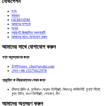
নেভিগেশন
পণ্য
সমাধান
OEM/ODM
আমাদের সম্পর্কে
সংবাদ
প্রায়শই জিজ্ঞাসিত প্রশ্নাবলী
আমাদের সাথে যোগাযোগ করুন
আমাদের সাথে যোগাযোগ করুন
পণ্য অনুসন্ধানের জন্য
ইমেইল:
rosy_cbu@szydxt.com
ফোন:
+86 15575022978
প্রযুক্তি বা বিক্রয়োত্তর সেবার জন্য
ঠিকানা:
বিল্ডিং 4, ফুকিয়াও সেকেন্ড ডিস্ট্রিক্ট, কিয়াওতু কমিউনিটি, ফুহাই স্ট্রিট,
ফুয়ং টাউন, বাওন ডিস্ট্রিক্ট, শেনজেন, চীন
আমাদের অনুসরণ করুন