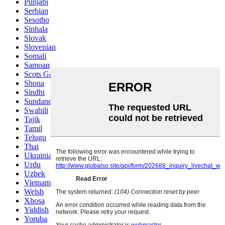
Punjabi
Serbian
Sesotho
Sinhala
Slovak
Slovenian
Somali
Samoan
Scots Gaelic
Shona
Sindhi
Sundanese
Swahili
Tajik
Tamil
Telugu
Thai
Ukrainian
Urdu
Uzbek
Vietnamese
Welsh
Xhosa
Yiddish
Yoruba