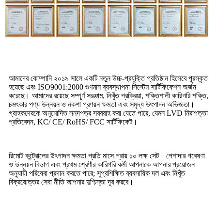
আমাদের কোম্পানি ২০১৯ সালে একটি নতুন উচ্চ-প্রযুক্তি প্রতিষ্ঠান হিসেবে পুরস্কৃত
হয়েছে এবং ISO9001:2000 গুণমান ব্যবস্থাপনা সিস্টেম সার্টিফিকেশন অর্জন
করেছে। আমাদের রয়েছে সম্পূর্ণ সরঞ্জাম, নিখুঁত প্রক্রিয়া, শক্তিশালী কারিগরি শক্তি,
চমৎকার পণ্য উন্নয়ন ও নকশা প্রণয়ন ক্ষমতা এবং সমৃদ্ধ উৎপাদন অভিজ্ঞতা।
গ্রাহকদেরকে অনুমোদিত সনদপত্র সরবরাহ করা যেতে পারে, যেমন LVD নিরাপত্তা
প্রতিবেদন, KC/ CE/ RoHS/ FCC সার্টিফিকেট।
রিমোট কন্ট্রোলের উৎপাদন ক্ষমতা প্রতি মাসে প্রায় ১০ লক্ষ সেট। পেশাদার গবেষণা
ও উন্নয়ন বিভাগ এবং প্রথম শ্রেণীর কারিগরি কর্মী আপনাকে আপনার প্রয়োজন
অনুযায়ী পরিষেবা প্রদান করতে পারে; সুপ্রশিক্ষিত ব্যবসায়িক দল এবং নিখুঁত
বিক্রয়োত্তর সেবা নীতি আপনার দুশ্চিন্তা দূর করবে।