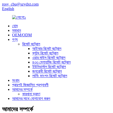
rosy_cbu@szydxt.com
English
হোম
সমাধান
OEM/ODM
পণ্য
রিমোট কন্ট্রোল
আইআর রিমোট কন্ট্রোল
ব্লুটুথ রিমোট কন্ট্রোল
এয়ার মাউস রিমোট কন্ট্রোল
৪৩৩ মেগাহার্টজ রিমোট কন্ট্রোল
ইউনিভার্সাল রিমোট কন্ট্রোল
জলরোধী রিমোট কন্ট্রোল
লার্নিং ফাংশন রিমোট কন্ট্রোল
সংবাদ
প্রায়শই জিজ্ঞাসিত প্রশ্নাবলী
আমাদের সম্পর্কে
কারখানা ভ্রমণ
আমাদের সাথে যোগাযোগ করুন
আমাদের সম্পর্কে