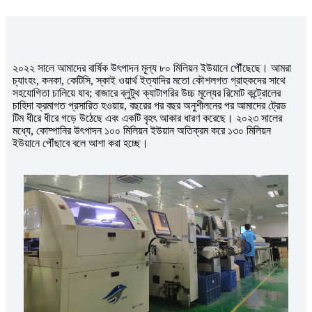
২০২২ সালে আমাদের বার্ষিক উৎপাদন মূল্য ৮০ মিলিয়ন ইউয়ানে পৌঁছেছে। আমরা
চ্যাংহং, কনকা, কেটিসি, স্কাই ওয়ার্থ ইত্যাদির মতো কৌশলগত গ্রাহকদের সাথে
সহযোগিতা চালিয়ে যাব; বাজারে ব্লুটুথ ক্যাটাগরির উচ্চ মূল্যের রিমোট কন্ট্রোলের
চাহিদা ক্রমাগত প্রসারিত হওয়ায়, বছরের পর বছর অনুশীলনের পর আমাদের ট্রেড
টিম ধীরে ধীরে গড়ে উঠেছে এবং একটি বৃহৎ আকার ধারণ করেছে। ২০২৩ সালের
মধ্যে, কোম্পানির উৎপাদন ১০০ মিলিয়ন ইউয়ান অতিক্রম করে ১৩০ মিলিয়ন
ইউয়ানে পৌঁছাবে বলে আশা করা হচ্ছে।