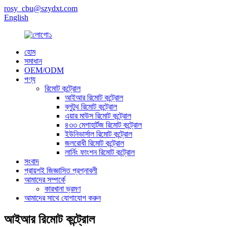
rosy_cbu@szydxt.com
English
হোম
সমাধান
OEM/ODM
পণ্য
রিমোট কন্ট্রোল
আইআর রিমোট কন্ট্রোল
ব্লুটুথ রিমোট কন্ট্রোল
এয়ার মাউস রিমোট কন্ট্রোল
৪৩৩ মেগাহার্টজ রিমোট কন্ট্রোল
ইউনিভার্সাল রিমোট কন্ট্রোল
জলরোধী রিমোট কন্ট্রোল
লার্নিং ফাংশন রিমোট কন্ট্রোল
সংবাদ
প্রায়শই জিজ্ঞাসিত প্রশ্নাবলী
আমাদের সম্পর্কে
কারখানা ভ্রমণ
আমাদের সাথে যোগাযোগ করুন
আইআর রিমোট কন্ট্রোল