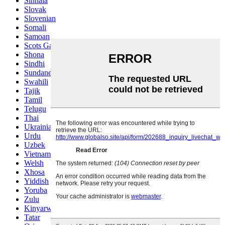
Sinhala
Slovak
Slovenian
Somali
Samoan
Scots Gaelic
Shona
Sindhi
Sundanese
Swahili
Tajik
Tamil
Telugu
Thai
Ukrainian
Urdu
Uzbek
Vietnamese
Welsh
Xhosa
Yiddish
Yoruba
Zulu
Kinyarwanda
Tatar