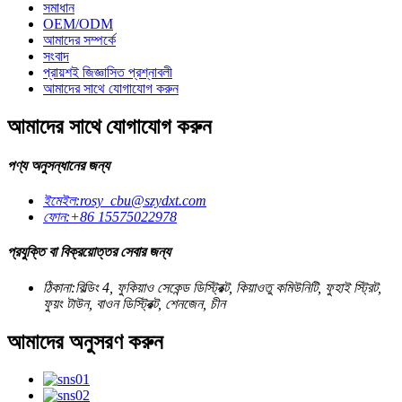
সমাধান
OEM/ODM
আমাদের সম্পর্কে
সংবাদ
প্রায়শই জিজ্ঞাসিত প্রশ্নাবলী
আমাদের সাথে যোগাযোগ করুন
আমাদের সাথে যোগাযোগ করুন
পণ্য অনুসন্ধানের জন্য
ইমেইল:
rosy_cbu@szydxt.com
ফোন:
+86 15575022978
প্রযুক্তি বা বিক্রয়োত্তর সেবার জন্য
ঠিকানা:
বিল্ডিং 4, ফুকিয়াও সেকেন্ড ডিস্ট্রিক্ট, কিয়াওতু কমিউনিটি, ফুহাই স্ট্রিট,
ফুয়ং টাউন, বাওন ডিস্ট্রিক্ট, শেনজেন, চীন
আমাদের অনুসরণ করুন