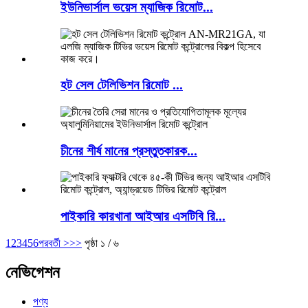
ইউনিভার্সাল ভয়েস ম্যাজিক রিমোট...
হট সেল টেলিভিশন রিমোট ...
চীনের শীর্ষ মানের প্রস্তুতকারক...
পাইকারি কারখানা আইআর এসটিবি রি...
1
2
3
4
5
6
পরবর্তী >
>>
পৃষ্ঠা ১ / ৬
নেভিগেশন
পণ্য