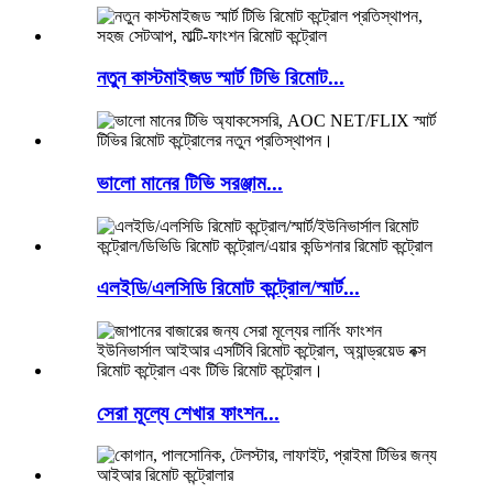
নতুন কাস্টমাইজড স্মার্ট টিভি রিমোট...
ভালো মানের টিভি সরঞ্জাম...
এলইডি/এলসিডি রিমোট কন্ট্রোল/স্মার্ট...
সেরা মূল্যে শেখার ফাংশন...