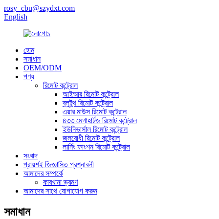
rosy_cbu@szydxt.com
English
হোম
সমাধান
OEM/ODM
পণ্য
রিমোট কন্ট্রোল
আইআর রিমোট কন্ট্রোল
ব্লুটুথ রিমোট কন্ট্রোল
এয়ার মাউস রিমোট কন্ট্রোল
৪৩৩ মেগাহার্টজ রিমোট কন্ট্রোল
ইউনিভার্সাল রিমোট কন্ট্রোল
জলরোধী রিমোট কন্ট্রোল
লার্নিং ফাংশন রিমোট কন্ট্রোল
সংবাদ
প্রায়শই জিজ্ঞাসিত প্রশ্নাবলী
আমাদের সম্পর্কে
কারখানা ভ্রমণ
আমাদের সাথে যোগাযোগ করুন
সমাধান