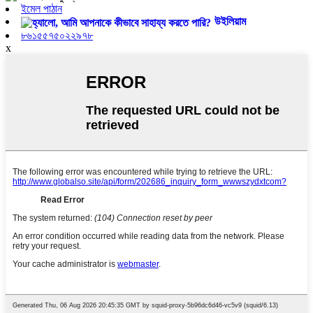
ইমেল পাঠান
উইলিয়াম
৮৬১৫৫৭৫০২২৯৭৮
x