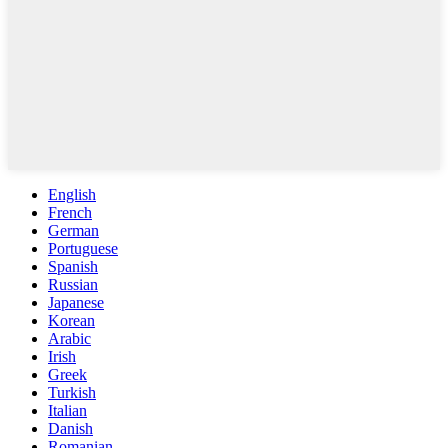
English
French
German
Portuguese
Spanish
Russian
Japanese
Korean
Arabic
Irish
Greek
Turkish
Italian
Danish
Romanian