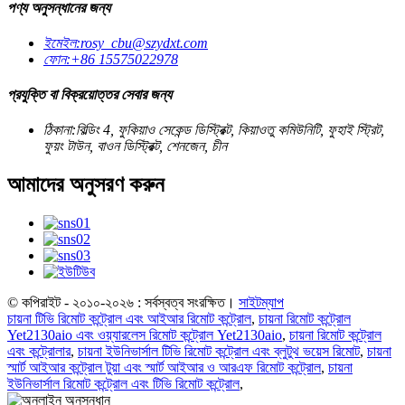
পণ্য অনুসন্ধানের জন্য
ইমেইল:
rosy_cbu@szydxt.com
ফোন:
+86 15575022978
প্রযুক্তি বা বিক্রয়োত্তর সেবার জন্য
ঠিকানা:
বিল্ডিং 4, ফুকিয়াও সেকেন্ড ডিস্ট্রিক্ট, কিয়াওতু কমিউনিটি, ফুহাই স্ট্রিট,
ফুয়ং টাউন, বাওন ডিস্ট্রিক্ট, শেনজেন, চীন
আমাদের অনুসরণ করুন
© কপিরাইট - ২০১০-২০২৬ : সর্বস্বত্ব সংরক্ষিত।
সাইটম্যাপ
চায়না টিভি রিমোট কন্ট্রোল এবং আইআর রিমোট কন্ট্রোল
,
চায়না রিমোট কন্ট্রোল
Yet2130aio এবং ওয়্যারলেস রিমোট কন্ট্রোল Yet2130aio
,
চায়না রিমোট কন্ট্রোল
এবং কন্ট্রোলার
,
চায়না ইউনিভার্সাল টিভি রিমোট কন্ট্রোল এবং ব্লুটুথ ভয়েস রিমোট
,
চায়না
স্মার্ট আইআর কন্ট্রোল টুয়া এবং স্মার্ট আইআর ও আরএফ রিমোট কন্ট্রোল
,
চায়না
ইউনিভার্সাল রিমোট কন্ট্রোল এবং টিভি রিমোট কন্ট্রোল
,