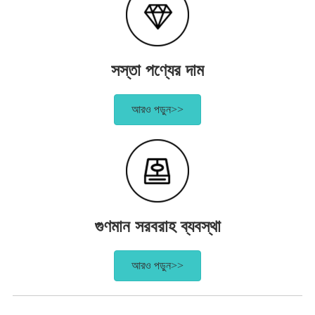
সস্তা পণ্যের দাম
আরও পড়ুন>>
গুণমান সরবরাহ ব্যবস্থা
আরও পড়ুন>>