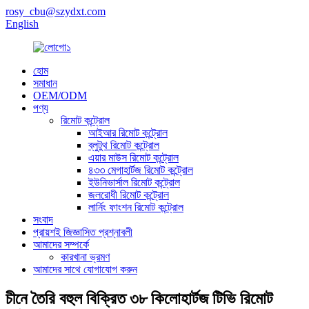
rosy_cbu@szydxt.com
English
হোম
সমাধান
OEM/ODM
পণ্য
রিমোট কন্ট্রোল
আইআর রিমোট কন্ট্রোল
ব্লুটুথ রিমোট কন্ট্রোল
এয়ার মাউস রিমোট কন্ট্রোল
৪৩৩ মেগাহার্টজ রিমোট কন্ট্রোল
ইউনিভার্সাল রিমোট কন্ট্রোল
জলরোধী রিমোট কন্ট্রোল
লার্নিং ফাংশন রিমোট কন্ট্রোল
সংবাদ
প্রায়শই জিজ্ঞাসিত প্রশ্নাবলী
আমাদের সম্পর্কে
কারখানা ভ্রমণ
আমাদের সাথে যোগাযোগ করুন
চীনে তৈরি বহুল বিক্রিত ৩৮ কিলোহার্টজ টিভি রিমোট