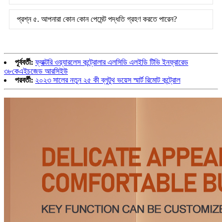
প্রশ্ন ৫. আপনারা কোন কোন পেমেন্ট পদ্ধতি গ্রহণ করতে পারেন?
পূর্ববর্তী:
ফ্যাক্টরি ওয়্যারলেস কন্ট্রোলার এলসিডি এলইডি টিভি ইনফ্রারেড
৩৮কেএইচজেড আরসিইউ
পরবর্তী:
২০২৩ সালের নতুন ২৫ কী ব্লুটুথ ভয়েস স্মার্ট রিমোট কন্ট্রোল