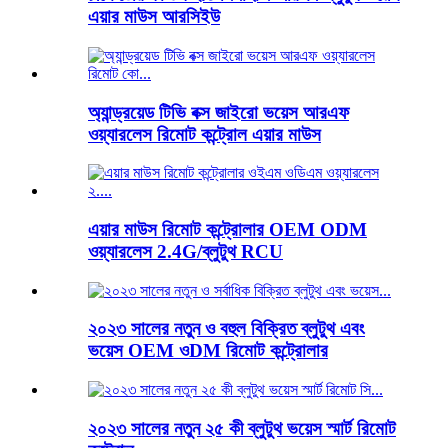
এয়ার মাউস আরসিইউ
অ্যান্ড্রয়েড টিভি বক্স জাইরো ভয়েস আরএফ
ওয়্যারলেস রিমোট কন্ট্রোল এয়ার মাউস
এয়ার মাউস রিমোট কন্ট্রোলার OEM ODM
ওয়্যারলেস 2.4G/ব্লুটুথ RCU
২০২৩ সালের নতুন ও বহুল বিক্রিত ব্লুটুথ এবং
ভয়েস OEM ওDM রিমোট কন্ট্রোলার
২০২৩ সালের নতুন ২৫ কী ব্লুটুথ ভয়েস স্মার্ট রিমোট