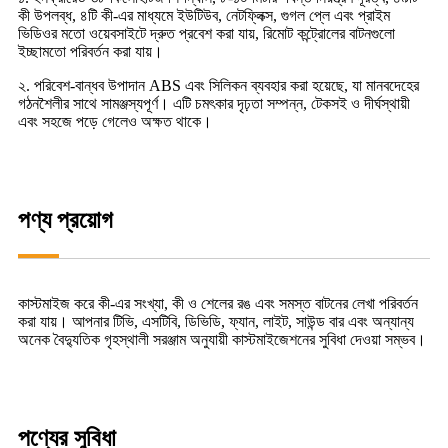
কী উপলব্ধ, ৪টি কী-এর মাধ্যমে ইউটিউব, নেটফ্লিক্স, গুগল প্লে এবং প্রাইম
ভিডিওর মতো ওয়েবসাইটে দ্রুত প্রবেশ করা যায়, রিমোট কন্ট্রোলের বাটনগুলো
ইচ্ছামতো পরিবর্তন করা যায়।
২. পরিবেশ-বান্ধব উপাদান ABS এবং সিলিকন ব্যবহার করা হয়েছে, যা মানবদেহের
গঠনশৈলীর সাথে সামঞ্জস্যপূর্ণ। এটি চমৎকার দৃঢ়তা সম্পন্ন, টেকসই ও দীর্ঘস্থায়ী
এবং সহজে পড়ে গেলেও অক্ষত থাকে।
পণ্য প্রয়োগ
কাস্টমাইজ করে কী-এর সংখ্যা, কী ও শেলের রঙ এবং সমস্ত বাটনের লেখা পরিবর্তন
করা যায়। আপনার টিভি, এসটিবি, ডিভিডি, ফ্যান, লাইট, সাউন্ড বার এবং অন্যান্য
অনেক বৈদ্যুতিক গৃহস্থালী সরঞ্জাম অনুযায়ী কাস্টমাইজেশনের সুবিধা দেওয়া সম্ভব।
পণ্যের সুবিধা