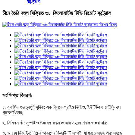
কন্ট্রোল
চীনে তৈরি বহুল বিক্রিত ৩৮ কিলোহার্টজ টিভি রিমোট কন্ট্রোল
সংক্ষিপ্ত বিবরণ:
১. একাধিক গুরুত্বপূর্ণ সুবিধা: এক ক্লিকে প্রাইম ভিডিও, ইউটিউব ও নেটফ্লিক্সে
প্রবেশাধিকার;
২. সিলিকন কী: সুস্পষ্ট ও উজ্জ্বল রঙের হওয়ায় সহজে শনাক্ত করা যায়;
৩. অনন্য ডিজাইন: নিচের আবরণের ডিজাইনটি সুস্পষ্ট, যা ধরতে সহজ এবং সহজে