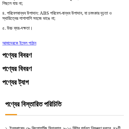
পিছলে যায় না;
৪. পরিবেশবান্ধব উপাদান: ABS পরিবেশ-বান্ধব উপাদান, যা চমৎকার দৃঢ়তা ও
স্থায়িত্বের পাশাপাশি সহজে ভাঙে না;
৫. উচ্চ ব্যয়-দক্ষতা।
আমাদেরকে ইমেল পাঠান
পণ্যের বিবরণ
পণ্যের বিবরণ
পণ্যের ট্যাগ
পণ্যের বিস্তারিত পরিচিতি
১. ইনফ্রারেড ৩৮ কিলোহার্টজ সিগন্যাল, ৮-১০ মিটার পর্যন্ত নিয়ন্ত্রণ দূরত্ব, ৪৯টি